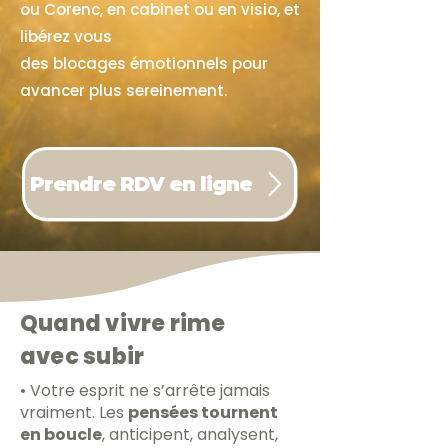
ou Corenc,
en cabinet ou en visio, et
libérez vous
des blocages émotionnels pour
avancer plus sereinement.
Prendre RDV en ligne
Quand vivre rime
avec subir
• Votre esprit ne s’arrête jamais
vraiment. Les
pensées tournent
en boucle
, anticipent, analysent,