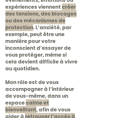
événements, émotions ou
expériences viennent
créer
des tensions, des blocages
ou des mécanismes de
protection
. L’anxiété, par
exemple, peut être une
manière pour votre
inconscient d’essayer de
vous protéger, même si
cela devient difficile à vivre
au quotidien.
Mon rôle est de vous
accompagner à l’intérieur
de vous-même, dans un
espace
calme et
bienveillant
, afin de vous
aider à
retrouver l’accès à